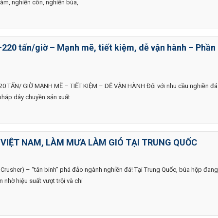
hàm, nghiền côn, nghiền búa,
220 tấn/giờ – Mạnh mẽ, tiết kiệm, dễ vận hành – Phần
0 TẤN/ GIỜ MẠNH MẼ – TIẾT KIỆM – DỄ VẬN HÀNH Đối với nhu cầu nghiền đá
i pháp dây chuyền sản xuất
I VIỆT NAM, LÀM MƯA LÀM GIÓ TẠI TRUNG QUỐC
Crusher) – “tân binh” phá đảo ngành nghiền đá! Tại Trung Quốc, búa hộp đan
n nhờ hiệu suất vượt trội và chi