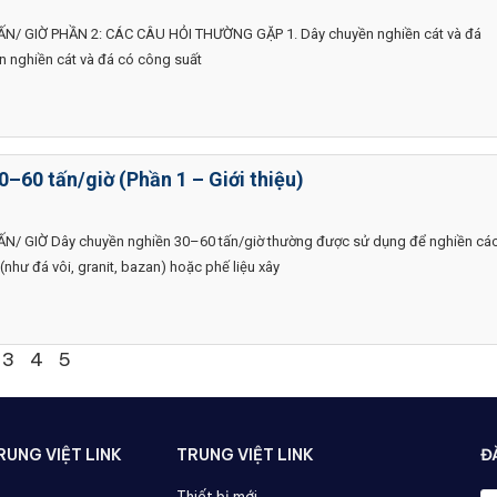
N/ GIỜ PHẦN 2: CÁC CÂU HỎI THƯỜNG GẶP 1. Dây chuyền nghiền cát và đá
ền nghiền cát và đá có công suất
–60 tấn/giờ (Phần 1 – Giới thiệu)
/ GIỜ Dây chuyền nghiền 30–60 tấn/giờ thường được sử dụng để nghiền cá
(như đá vôi, granit, bazan) hoặc phế liệu xây
3
4
5
UNG VIỆT LINK
TRUNG VIỆT LINK
Đ
Thiết bị mới