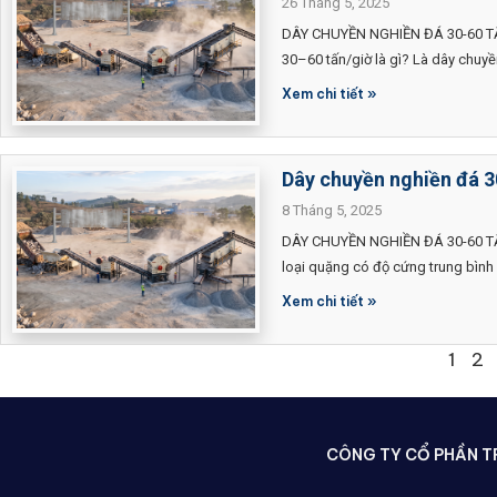
26 Tháng 5, 2025
DÂY CHUYỀN NGHIỀN ĐÁ 30-60 TẤ
30–60 tấn/giờ là gì? Là dây chuy
Xem chi tiết »
Dây chuyền nghiền đá 30
8 Tháng 5, 2025
DÂY CHUYỀN NGHIỀN ĐÁ 30-60 TẤN
loại quặng có độ cứng trung bình 
Xem chi tiết »
1
2
CÔNG TY CỔ PHẦN TR