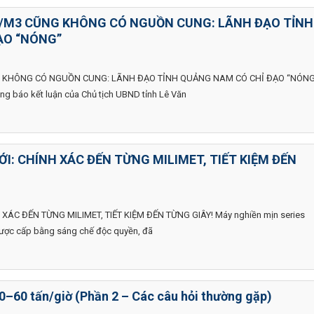
G/M3 CŨNG KHÔNG CÓ NGUỒN CUNG: LÃNH ĐẠO TỈNH
ẠO “NÓNG”
G KHÔNG CÓ NGUỒN CUNG: LÃNH ĐẠO TỈNH QUẢNG NAM CÓ CHỈ ĐẠO “NÓN
g báo kết luận của Chủ tịch UBND tỉnh Lê Văn
I: CHÍNH XÁC ĐẾN TỪNG MILIMET, TIẾT KIỆM ĐẾN
XÁC ĐẾN TỪNG MILIMET, TIẾT KIỆM ĐẾN TỪNG GIÂY! Máy nghiền mịn series
 được cấp bằng sáng chế độc quyền, đã
0–60 tấn/giờ (Phần 2 – Các câu hỏi thường gặp)