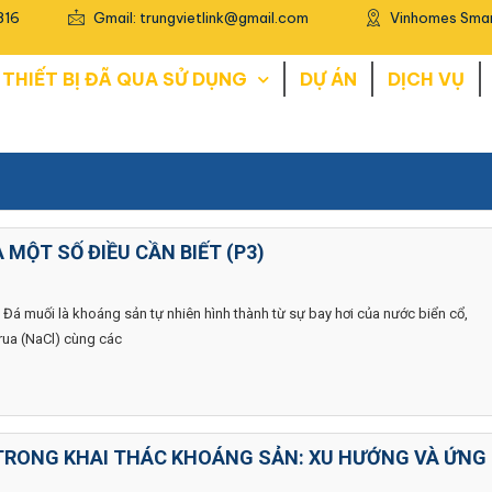
816
Gmail: trungvietlink@gmail.com
Vinhomes Smar
THIẾT BỊ ĐÃ QUA SỬ DỤNG
DỰ ÁN
DỊCH VỤ
 MỘT SỐ ĐIỀU CẦN BIẾT (P3)
i Đá muối là khoáng sản tự nhiên hình thành từ sự bay hơi của nước biển cổ,
orua (NaCl) cùng các
 TRONG KHAI THÁC KHOÁNG SẢN: XU HƯỚNG VÀ ỨNG