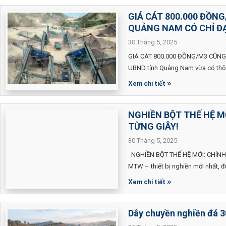
GIÁ CÁT 800.000 ĐỒN
QUẢNG NAM CÓ CHỈ Đ
30 Tháng 5, 2025
GIÁ CÁT 800.000 ĐỒNG/M3 CŨN
UBND tỉnh Quảng Nam vừa có thôn
Xem chi tiết »
NGHIỀN BỘT THẾ HỆ MỚ
TỪNG GIÂY!
30 Tháng 5, 2025
NGHIỀN BỘT THẾ HỆ MỚI: CHÍNH 
MTW – thiết bị nghiền mới nhất,
Xem chi tiết »
Dây chuyền nghiền đá 3