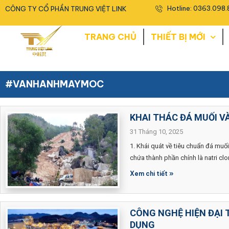
<
Hotline: 0363.098.
CÔNG TY CỔ PHẦN TRUNG VIỆT LINK
TRANG CHỦ
THIẾT BỊ MỚI
#VANHANHMAYMOC
KHAI THÁC ĐÁ MUỐI VÀ
31 Tháng 10, 2025
1. Khái quát về tiêu chuẩn đá muố
chứa thành phần chính là natri cl
Xem chi tiết »
CÔNG NGHỆ HIỆN ĐẠI
DỤNG