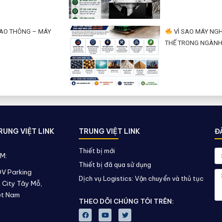
IAO THÔNG – MÁY
VÌ SAO MÁY NGHI
THẾ TRONG NGÀNH
UNG VIỆT LINK
TRUNG VIỆT LINK
Đ
Thiết bị mới
AM:
Thiết bị đã qua sử dụng
DV Parking
Dịch vụ Logistics: Vận chuyển và thủ tục
 City Tây Mỗ,
ệt Nam
THEO DÕI CHÚNG TÔI TRÊN: