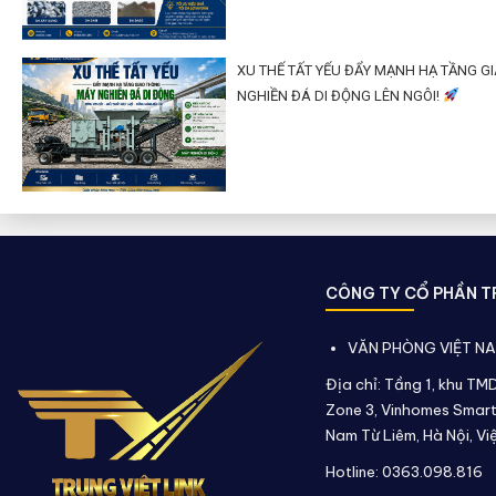
XU THẾ TẤT YẾU ĐẨY MẠNH HẠ TẦNG G
NGHIỀN ĐÁ DI ĐỘNG LÊN NGÔI!
CÔNG TY CỔ PHẦN TR
VĂN PHÒNG VIỆT N
Địa chỉ: Tầng 1, khu TM
Zone 3, Vinhomes Smart
Nam Từ Liêm, Hà Nội, Vi
Hotline: 0363.098.816