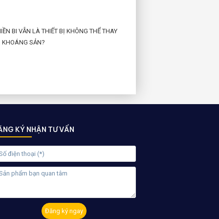
ỀN BI VẪN LÀ THIẾT BỊ KHÔNG THỂ THAY
 KHOÁNG SẢN?
ĂNG KÝ NHẬN TƯ VẤN
Đăng ký ngay