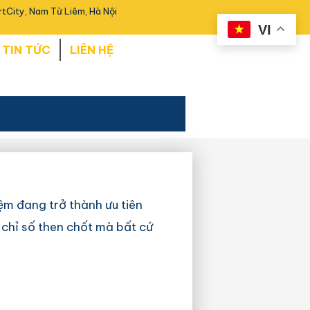
tCity, Nam Từ Liêm, Hà Nội
VI
TIN TỨC
LIÊN HỆ
ệm đang trở thành ưu tiên
 chỉ số then chốt mà bất cứ