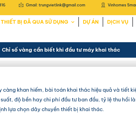
816
Gmail: trungvietlink@gmail.com
Vinhomes Smar
THIẾT BỊ ĐÃ QUA SỬ DỤNG
DỰ ÁN
DỊCH VỤ
– Chỉ số vàng cần biết khi đầu tư máy khai thác
càng khan hiếm, bài toán khai thác hiệu quả và tiết ki
ất, độ bền hay chi phí đầu tư ban đầu, tỷ lệ thu hồi là
nh lựa chọn dây chuyền thiết bị khai thác.