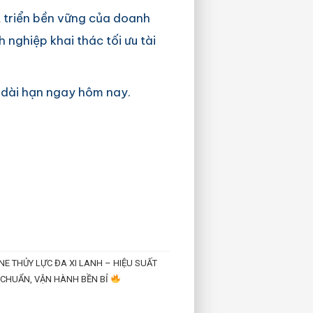
át triển bền vững của doanh
 nghiệp khai thác tối ưu tài
à dài hạn ngay hôm nay.
E THỦY LỰC ĐA XI LANH – HIỆU SUẤT
CHUẨN, VẬN HÀNH BỀN BỈ