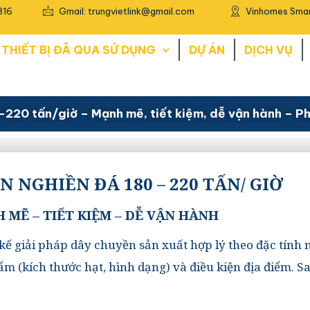
816
Gmail: trungvietlink@gmail.com
Vinhomes Smar
THIẾT BỊ ĐÃ QUA SỬ DỤNG
DỰ ÁN
DỊCH VỤ
220 tấn/giờ – Mạnh mẽ, tiết kiệm, dễ vận hành – Ph
 NGHIỀN ĐÁ 180 – 220 TẤN/ GIỜ
 MẼ – TIẾT KIỆM – DỄ VẬN HÀNH
 kế giải pháp dây chuyền sản xuất hợp lý theo đặc tính 
ẩm (kích thước hạt, hình dạng) và điều kiện địa điểm. Sa