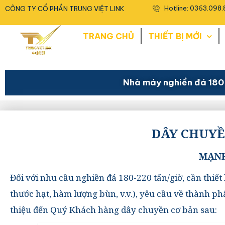
<
Hotline: 0363.098.
CÔNG TY CỔ PHẦN TRUNG VIỆT LINK
TRANG CHỦ
THIẾT BỊ MỚI
Nhà máy nghiền đá 180-
DÂY CHUYỀN
MẠNH
Đối với nhu cầu nghiền đá 180-220 tấn/giờ, cần thiết
thước hạt, hàm lượng bùn, v.v.), yêu cầu về thành ph
thiệu đến Quý Khách hàng dây chuyền cơ bản sau: