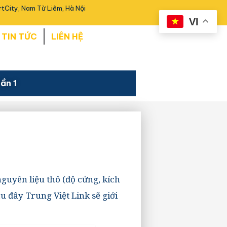
tCity, Nam Từ Liêm, Hà Nội
VI
TIN TỨC
LIÊN HỆ
ần 1
nguyên liệu thô (độ cứng, kích
u đây Trung Việt Link sẽ giới