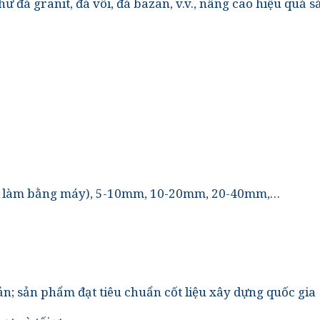
hư đá granit, đá vôi, đá bazan, v.v., nâng cao hiệu quả 
(cát làm bằng máy), 5-10mm, 10-20mm, 20-40mm,…
giản; sản phẩm đạt tiêu chuẩn cốt liệu xây dựng quốc gia