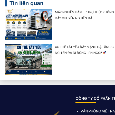
Tin liên quan
MÁY NGHIỀN HÀM – “TRỢ THỦ” KHÔNG 
DÂY CHUYỀN NGHIỀN ĐÁ
XU THẾ TẤT YẾU ĐẨY MẠNH HẠ TẦNG G
NGHIỀN ĐÁ DI ĐỘNG LÊN NGÔI!
CÔNG TY CỔ PHẦN TR
VĂN PHÒNG VIỆT N