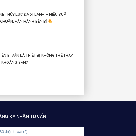
E THỦY LỰC ĐA XI LANH – HIỆU SUẤT
CHUẨN, VẬN HÀNH BỀN BỈ
ỀN BI VẪN LÀ THIẾT BỊ KHÔNG THỂ THAY
 KHOÁNG SẢN?
ĂNG KÝ NHẬN TƯ VẤN