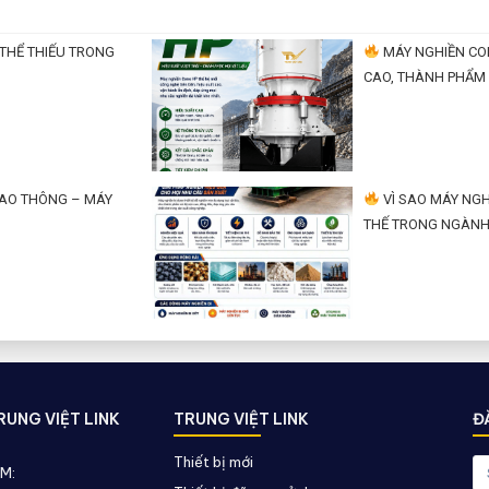
THỂ THIẾU TRONG
MÁY NGHIỀN CON
CAO, THÀNH PHẨM 
IAO THÔNG – MÁY
VÌ SAO MÁY NGHI
THẾ TRONG NGÀNH
UNG VIỆT LINK
TRUNG VIỆT LINK
Đ
Thiết bị mới
AM: