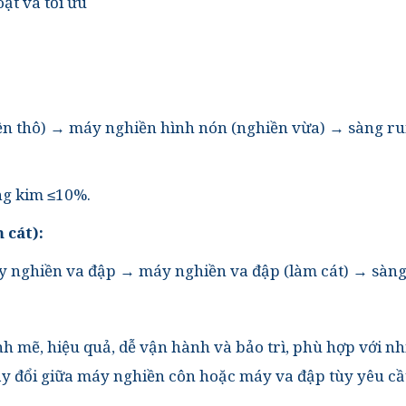
hoạt và tối ưu
n thô) → máy nghiền hình nón (nghiền vừa) → sàng run
ng kim ≤10%.
 cát):
 nghiền va đập → máy nghiền va đập (làm cát) → sàng
ẽ, hiệu quả, dễ vận hành và bảo trì, phù hợp với nhi
thay đổi giữa máy nghiền côn hoặc máy va đập tùy yêu cầ