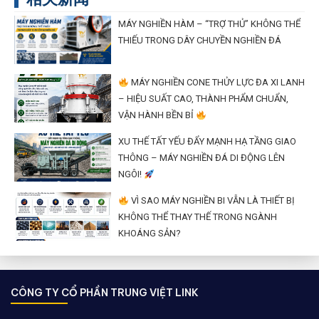
MÁY NGHIỀN HÀM – “TRỢ THỦ” KHÔNG THỂ
THIẾU TRONG DÂY CHUYỀN NGHIỀN ĐÁ
MÁY NGHIỀN CONE THỦY LỰC ĐA XI LANH
– HIỆU SUẤT CAO, THÀNH PHẨM CHUẨN,
VẬN HÀNH BỀN BỈ
XU THẾ TẤT YẾU ĐẨY MẠNH HẠ TẦNG GIAO
THÔNG – MÁY NGHIỀN ĐÁ DI ĐỘNG LÊN
NGÔI!
VÌ SAO MÁY NGHIỀN BI VẪN LÀ THIẾT BỊ
KHÔNG THỂ THAY THẾ TRONG NGÀNH
KHOÁNG SẢN?
CÔNG TY CỔ PHẦN TRUNG VIỆT LINK