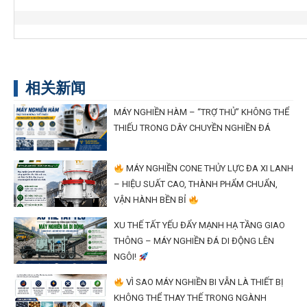
相关新闻
MÁY NGHIỀN HÀM – “TRỢ THỦ” KHÔNG THỂ
THIẾU TRONG DÂY CHUYỀN NGHIỀN ĐÁ
MÁY NGHIỀN CONE THỦY LỰC ĐA XI LANH
– HIỆU SUẤT CAO, THÀNH PHẨM CHUẨN,
VẬN HÀNH BỀN BỈ
XU THẾ TẤT YẾU ĐẨY MẠNH HẠ TẦNG GIAO
THÔNG – MÁY NGHIỀN ĐÁ DI ĐỘNG LÊN
NGÔI!
VÌ SAO MÁY NGHIỀN BI VẪN LÀ THIẾT BỊ
KHÔNG THỂ THAY THẾ TRONG NGÀNH