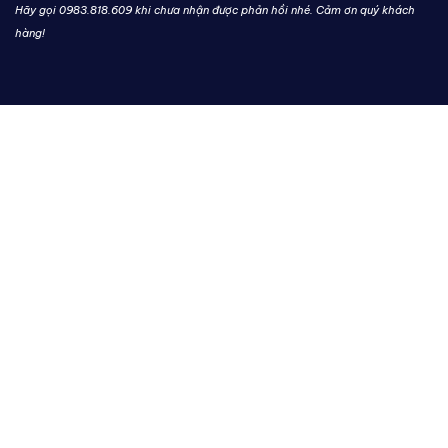
Hãy gọi 0983.818.609 khi chưa nhận được phản hồi nhé. Cảm ơn quý khách
hàng!