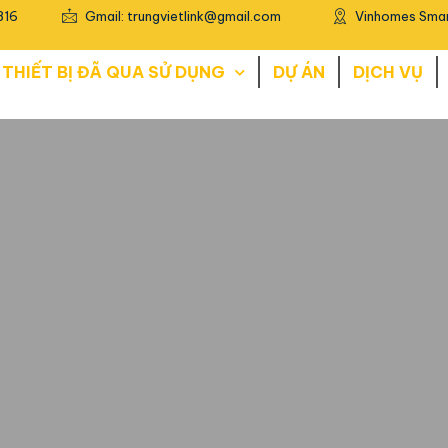
816
Gmail: trungvietlink@gmail.com
Vinhomes Smar
THIẾT BỊ ĐÃ QUA SỬ DỤNG
DỰ ÁN
DỊCH VỤ