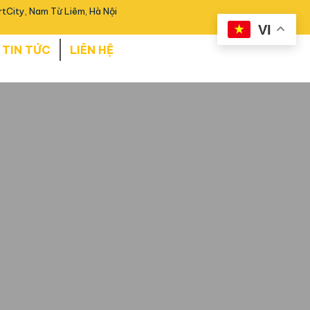
tCity, Nam Từ Liêm, Hà Nội
VI
TIN TỨC
LIÊN HỆ