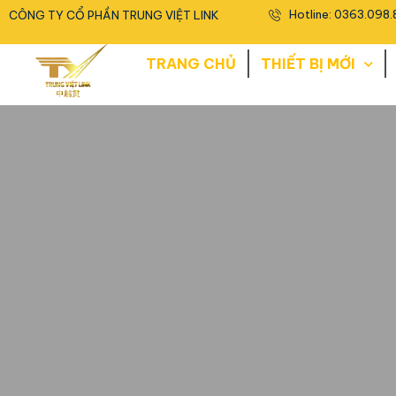
<
Hotline: 0363.098.
CÔNG TY CỔ PHẦN TRUNG VIỆT LINK
TRANG CHỦ
THIẾT BỊ MỚI