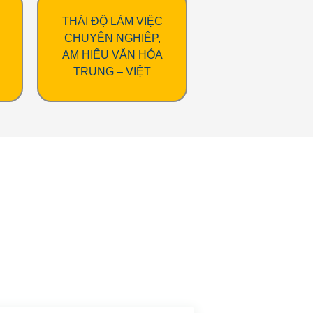
THÁI ĐỘ LÀM VIỆC
CHUYÊN NGHIỆP,
AM HIỂU VĂN HÓA
TRUNG – VIỆT