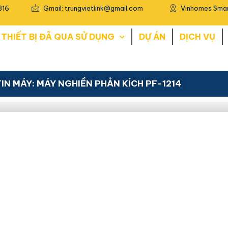
816
Gmail: trungvietlink@gmail.com
Vinhomes Smar
THIẾT BỊ ĐÃ QUA SỬ DỤNG
DỰ ÁN
DỊCH VỤ
IN MÁY: MÁY NGHIỀN PHẢN KÍCH PF-1214