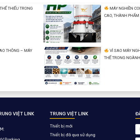
THỂ THIẾU TRONG
MÁY NGHIỀN CON
CAO, THÀNH PHẨM 
IAO THÔNG – MÁY
VÌ SAO MÁY NGHI
THẾ TRONG NGÀNH
UNG VIỆT LINK
TRUNG VIỆT LINK
Đ
Thiết bị mới
AM:
Thiết bị đã qua sử dụng
DV Parking