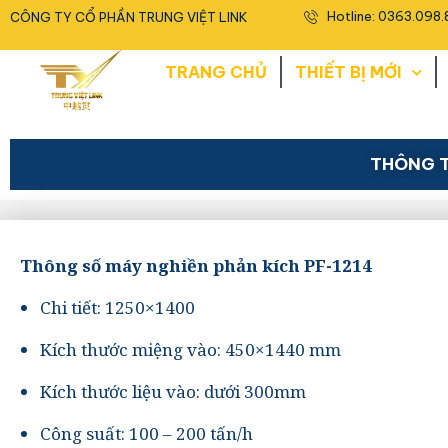
<
Hotline: 0363.098.
CÔNG TY CỔ PHẦN TRUNG VIỆT LINK
TRANG CHỦ
THIẾT BỊ MỚI
THÔNG T
Thông số máy nghiền phản kích PF-1214
Chi tiết: 1250×1400
Kích thước miệng vào: 450×1440 mm
Kích thước liệu vào: dưới 300mm
Công suất: 100 – 200 tấn/h