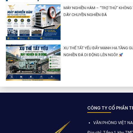
MÁY NGHIỀN HÀM – “TRỢ THỦ” KHÔNG 
DÂY CHUYỀN NGHIỀN ĐÁ
XU THẾ TẤT YẾU ĐẨY MẠNH HẠ TẦNG G
NGHIỀN ĐÁ DI ĐỘNG LÊN NGÔI!
CÔNG TY CỔ PHẦN TR
VĂN PHÒNG VIỆT N
Địa chỉ: Tầng 1, khu TM