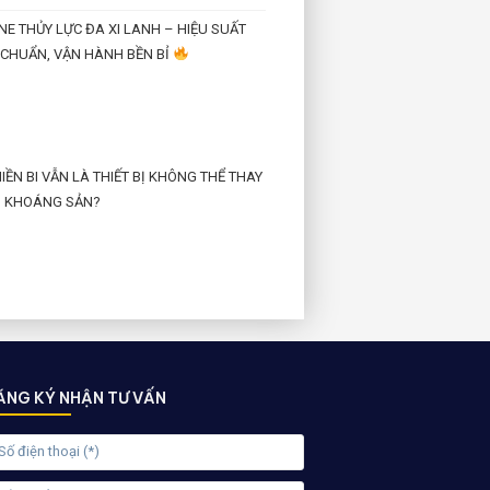
E THỦY LỰC ĐA XI LANH – HIỆU SUẤT
CHUẨN, VẬN HÀNH BỀN BỈ
ỀN BI VẪN LÀ THIẾT BỊ KHÔNG THỂ THAY
 KHOÁNG SẢN?
ĂNG KÝ NHẬN TƯ VẤN