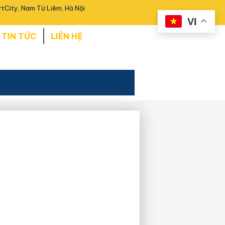
tCity, Nam Từ Liêm, Hà Nội
VI
TIN TỨC
LIÊN HỆ