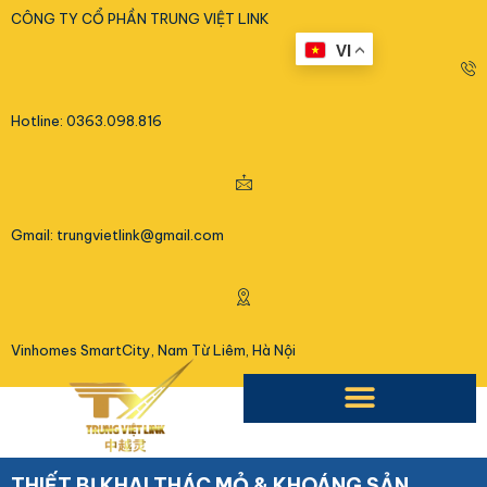
<
CÔNG TY CỔ PHẦN TRUNG VIỆT LINK
VI
Hotline: 0363.098.816
Gmail: trungvietlink@gmail.com
Vinhomes SmartCity, Nam Từ Liêm, Hà Nội
THIẾT BỊ KHAI THÁC MỎ & KHOÁNG SẢN