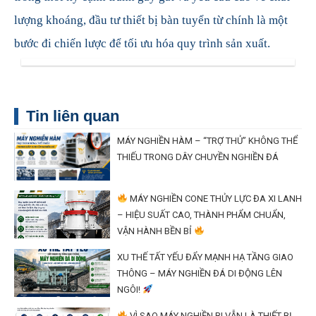
lượng khoáng, đầu tư thiết bị bàn tuyển từ chính là một
bước đi chiến lược để tối ưu hóa quy trình sản xuất.
Tin liên quan
MÁY NGHIỀN HÀM – “TRỢ THỦ” KHÔNG THỂ
THIẾU TRONG DÂY CHUYỀN NGHIỀN ĐÁ
MÁY NGHIỀN CONE THỦY LỰC ĐA XI LANH
– HIỆU SUẤT CAO, THÀNH PHẨM CHUẨN,
VẬN HÀNH BỀN BỈ
XU THẾ TẤT YẾU ĐẨY MẠNH HẠ TẦNG GIAO
THÔNG – MÁY NGHIỀN ĐÁ DI ĐỘNG LÊN
NGÔI!
VÌ SAO MÁY NGHIỀN BI VẪN LÀ THIẾT BỊ