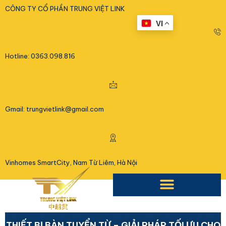
<
CÔNG TY CỔ PHẦN TRUNG VIỆT LINK
VI
Hotline: 0363.098.816
Gmail: trungvietlink@gmail.com
Vinhomes SmartCity, Nam Từ Liêm, Hà Nội
THIẾT BỊ BÀN TUYỂN TỪ – GIẢI PHÁP TỐI ƯU CHO