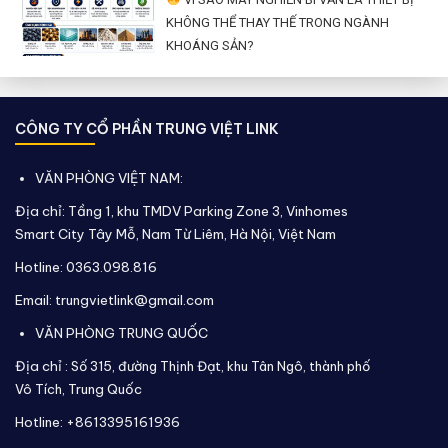
KHÔNG THỂ THAY THẾ TRONG NGÀNH
KHOÁNG SẢN?
CÔNG TY CỔ PHẦN TRUNG VIỆT LINK
VĂN PHÒNG VIỆT NAM:
Địa chỉ: Tầng 1, khu TMDV Parking Zone 3, Vinhomes
Smart City Tây Mỗ, Nam Từ Liêm, Hà Nội, Việt Nam
Hotline: 0363.098.816
Email: trungvietlink@gmail.com
VĂN PHÒNG TRUNG QUỐC
Địa chỉ :
Số 315, đường Thịnh Đạt, khu Tân Ngô, thành phố
Vô Tích,
Trung Quốc
Hotline: +8613395161936