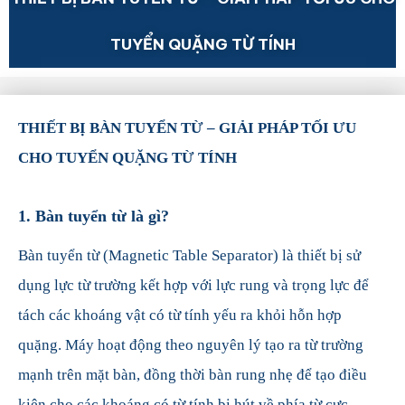
TUYỂN QUẶNG TỪ TÍNH
THIẾT BỊ BÀN TUYỂN TỪ – GIẢI PHÁP TỐI ƯU
CHO TUYỂN QUẶNG TỪ TÍNH
1.
Bàn tuyển từ là gì?
Bàn tuyển từ (Magnetic Table Separator) là thiết bị sử
dụng lực từ trường kết hợp với lực rung và trọng lực để
tách các khoáng vật có từ tính yếu ra khỏi hỗn hợp
quặng. Máy hoạt động theo nguyên lý tạo ra từ trường
mạnh trên mặt bàn, đồng thời bàn rung nhẹ để tạo điều
kiện cho các khoáng có từ tính bị hút về phía từ cực,