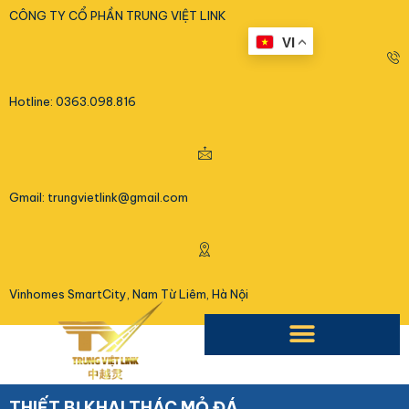
<
CÔNG TY CỔ PHẦN TRUNG VIỆT LINK
VI
Hotline: 0363.098.816
Gmail: trungvietlink@gmail.com
Vinhomes SmartCity, Nam Từ Liêm, Hà Nội
THIẾT BỊ KHAI THÁC MỎ ĐÁ