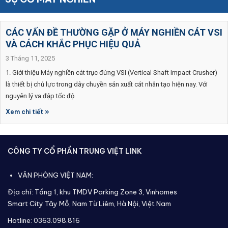
CÁC VẤN ĐỀ THƯỜNG GẶP Ở MÁY NGHIỀN CÁT VSI
VÀ CÁCH KHẮC PHỤC HIỆU QUẢ
3 Tháng 11, 2025
1. Giới thiệu Máy nghiền cát trục đứng VSI (Vertical Shaft Impact Crusher)
là thiết bị chủ lực trong dây chuyền sản xuất cát nhân tạo hiện nay. Với
nguyên lý va đập tốc độ
Xem chi tiết »
CÔNG TY CỔ PHẦN TRUNG VIỆT LINK
VĂN PHÒNG VIỆT NAM:
Địa chỉ: Tầng 1, khu TMDV Parking Zone 3, Vinhomes
Smart City Tây Mỗ, Nam Từ Liêm, Hà Nội, Việt Nam
Hotline: 0363.098.816