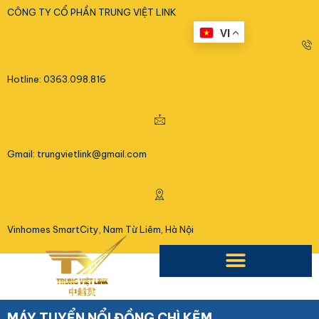
<
CÔNG TY CỔ PHẦN TRUNG VIỆT LINK
VI
Hotline: 0363.098.816
Gmail: trungvietlink@gmail.com
Vinhomes SmartCity, Nam Từ Liêm, Hà Nội
MÁY TUYỂN NỔI ĐỒNG CHÌ KẼM