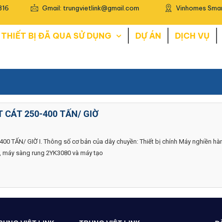
816
Gmail: trungvietlink@gmail.com
Vinhomes Smar
THIẾT BỊ ĐÃ QUA SỬ DỤNG
DỰ ÁN
DỊCH VỤ
 CÁT 250-400 TẤN/ GIỜ
 TẤN/ GIỜ I. Thông số cơ bản của dây chuyền: Thiết bị chính Máy nghiền h
, máy sàng rung 2YK3080 và máy tạo