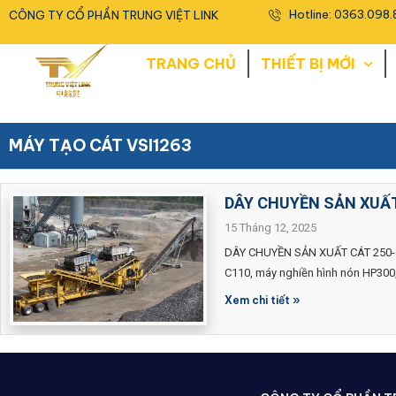
<
Hotline: 0363.098.
CÔNG TY CỔ PHẦN TRUNG VIỆT LINK
TRANG CHỦ
THIẾT BỊ MỚI
MÁY TẠO CÁT VSI1263
DÂY CHUYỀN SẢN XUẤT
15 Tháng 12, 2025
DÂY CHUYỀN SẢN XUẤT CÁT 250-400
C110, máy nghiền hình nón HP300
Xem chi tiết »