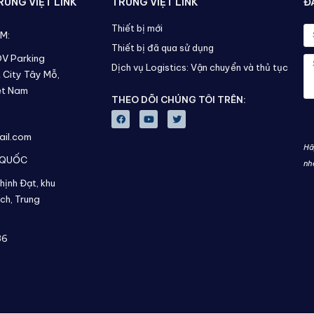
UNG VIỆT LINK
TRUNG VIỆT LINK
Đ
Thiết bị mới
AM:
Thiết bị đã qua sử dụng
DV Parking
Dịch vụ Logistics: Vận chuyển và thủ tục
 City Tây Mỗ,
ệt Nam
THEO DÕI CHÚNG TÔI TRÊN:
ail.com
Hã
 QUỐC
nh
hịnh Đạt, khu
ch,
Trung
36