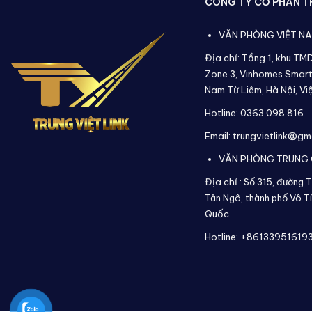
CÔNG TY CỔ PHẦN TR
VĂN PHÒNG VIỆT N
Địa chỉ: Tầng 1, khu TM
Zone 3, Vinhomes Smart
Nam Từ Liêm, Hà Nội, Vi
Hotline: 0363.098.816
Email: trungvietlink@gm
VĂN PHÒNG TRUNG
Địa chỉ :
Số 315, đường T
Tân Ngô, thành phố Vô Tí
Quốc
Hotline: +86133951619