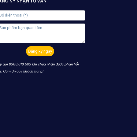
ĂNG KÝ NHẬN TƯ VẤN
Đăng ký ngay
y gọi 0983.818.609 khi chưa nhận được phản hồi
é. Cảm ơn quý khách hàng!