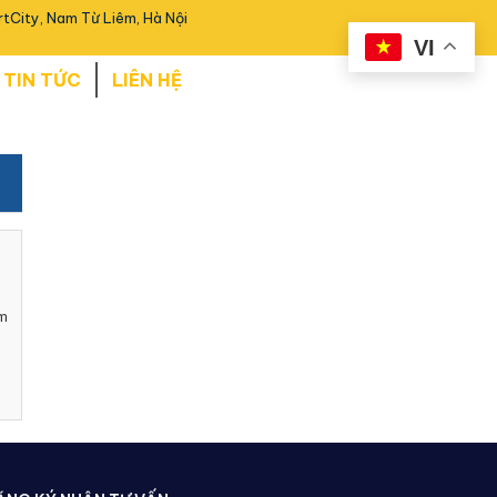
tCity, Nam Từ Liêm, Hà Nội
VI
TIN TỨC
LIÊN HỆ
àm