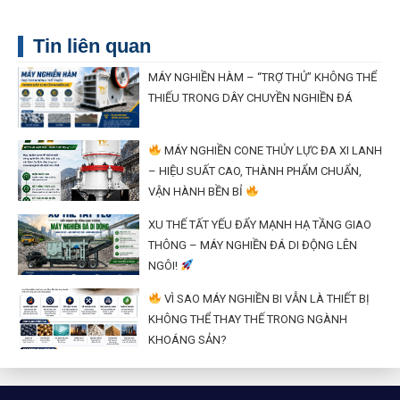
Tin liên quan
MÁY NGHIỀN HÀM – “TRỢ THỦ” KHÔNG THỂ
THIẾU TRONG DÂY CHUYỀN NGHIỀN ĐÁ
MÁY NGHIỀN CONE THỦY LỰC ĐA XI LANH
– HIỆU SUẤT CAO, THÀNH PHẨM CHUẨN,
VẬN HÀNH BỀN BỈ
XU THẾ TẤT YẾU ĐẨY MẠNH HẠ TẦNG GIAO
THÔNG – MÁY NGHIỀN ĐÁ DI ĐỘNG LÊN
NGÔI!
VÌ SAO MÁY NGHIỀN BI VẪN LÀ THIẾT BỊ
KHÔNG THỂ THAY THẾ TRONG NGÀNH
KHOÁNG SẢN?