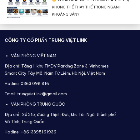
KHÔNG THỂ THAY THẾ TRONG NGÀNH
KHOÁNG SẢN?
CÔNG TY CỔ PHẦN TRUNG VIỆT LINK
VĂN PHÒNG VIỆT NAM:
Địa chỉ: Tầng 1, khu TMDV Parking Zone 3, Vinhomes
Smart City Tây Mỗ, Nam Từ Liêm, Hà Nội, Việt Nam
Hotline: 0363.098.816
Email: trungvietlink@gmail.com
VĂN PHÒNG TRUNG QUỐC
Địa chỉ :
Số 315, đường Thịnh Đạt, khu Tân Ngô, thành phố
Vô Tích,
Trung Quốc
Hotline: +8613395161936