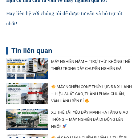
Bạn có nhu cầu tư vấn về máy nghiền quả lô?
Hãy liên hệ với chúng tôi để được tư vấn và hỗ trợ tốt
nhất!
Tin liên quan
MÁY NGHIỀN HÀM – “TRỢ THỦ” KHÔNG THỂ
THIẾU TRONG DÂY CHUYỀN NGHIỀN ĐÁ
MÁY NGHIỀN CONE THỦY LỰC ĐA XI LANH
– HIỆU SUẤT CAO, THÀNH PHẨM CHUẨN,
VẬN HÀNH BỀN BỈ
XU THẾ TẤT YẾU ĐẨY MẠNH HẠ TẦNG GIAO
THÔNG – MÁY NGHIỀN ĐÁ DI ĐỘNG LÊN
NGÔI!
VÌ SAO MÁY NGHIỀN BI VẪN LÀ THIẾT BỊ