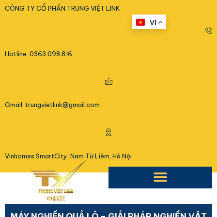
<
CÔNG TY CỔ PHẦN TRUNG VIỆT LINK
VI
Hotline: 0363.098.816
Gmail: trungvietlink@gmail.com
Vinhomes SmartCity, Nam Từ Liêm, Hà Nội
MÁY NGHIỀN QUẢ LÔ – GIẢI PHÁP NGHIỀN VẬT