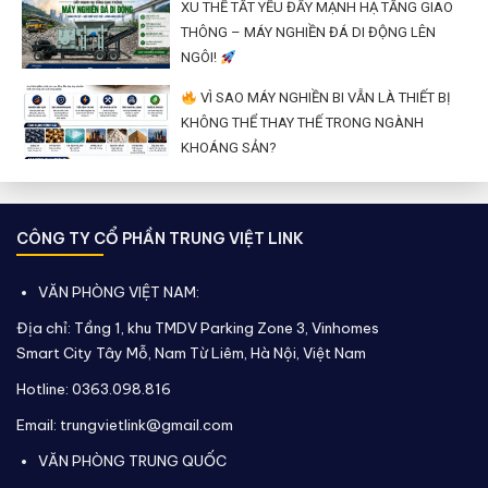
XU THẾ TẤT YẾU ĐẨY MẠNH HẠ TẦNG GIAO
THÔNG – MÁY NGHIỀN ĐÁ DI ĐỘNG LÊN
NGÔI!
VÌ SAO MÁY NGHIỀN BI VẪN LÀ THIẾT BỊ
KHÔNG THỂ THAY THẾ TRONG NGÀNH
KHOÁNG SẢN?
CÔNG TY CỔ PHẦN TRUNG VIỆT LINK
VĂN PHÒNG VIỆT NAM:
Địa chỉ: Tầng 1, khu TMDV Parking Zone 3, Vinhomes
Smart City Tây Mỗ, Nam Từ Liêm, Hà Nội, Việt Nam
Hotline: 0363.098.816
Email: trungvietlink@gmail.com
VĂN PHÒNG TRUNG QUỐC