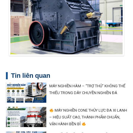
Tin liên quan
MÁY NGHIỀN HÀM – “TRỢ THỦ” KHÔNG THỂ
THIẾU TRONG DÂY CHUYỀN NGHIỀN ĐÁ
MÁY NGHIỀN CONE THỦY LỰC ĐA XI LANH
– HIỆU SUẤT CAO, THÀNH PHẨM CHUẨN,
VẬN HÀNH BỀN BỈ