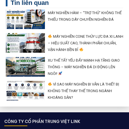
Tin liên quan
MÁY NGHIỀN HÀM – “TRỢ THỦ” KHÔNG THỂ
THIẾU TRONG DÂY CHUYỀN NGHIỀN ĐÁ
MÁY NGHIỀN CONE THỦY LỰC ĐA XI LANH
– HIỆU SUẤT CAO, THÀNH PHẨM CHUẨN,
VẬN HÀNH BỀN BỈ
XU THẾ TẤT YẾU ĐẨY MẠNH HẠ TẦNG GIAO
THÔNG – MÁY NGHIỀN ĐÁ DI ĐỘNG LÊN
NGÔI!
VÌ SAO MÁY NGHIỀN BI VẪN LÀ THIẾT BỊ
KHÔNG THỂ THAY THẾ TRONG NGÀNH
KHOÁNG SẢN?
CÔNG TY CỔ PHẦN TRUNG VIỆT LINK