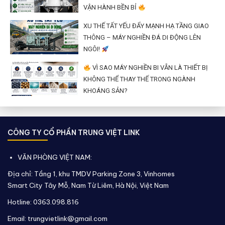
VẬN HÀNH BỀN BỈ
XU THẾ TẤT YẾU ĐẨY MẠNH HẠ TẦNG GIAO
THÔNG – MÁY NGHIỀN ĐÁ DI ĐỘNG LÊN
NGÔI!
VÌ SAO MÁY NGHIỀN BI VẪN LÀ THIẾT BỊ
KHÔNG THỂ THAY THẾ TRONG NGÀNH
KHOÁNG SẢN?
CÔNG TY CỔ PHẦN TRUNG VIỆT LINK
VĂN PHÒNG VIỆT NAM:
Địa chỉ: Tầng 1, khu TMDV Parking Zone 3, Vinhomes
Smart City Tây Mỗ, Nam Từ Liêm, Hà Nội, Việt Nam
Hotline: 0363.098.816
Email: trungvietlink@gmail.com