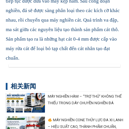
tiếp tục được đưa vào máy kẹp hàm. Sau công đoạn
nghiền, đá sẽ được sàng phân loại theo các kích cỡ khác
nhau, rồi chuyển qua máy nghiền cát. Quá trình va đập,
ma sát giữa các nguyên liệu tạo thành sản phẩm cát thô.
Sản phẩm tạo ra là những hạt cát 0-4 mm được cấp vào
máy rửa cát để loại bỏ tạp chất đến cát nhân tạo đạt
chuẩn.
相关新闻
MÁY NGHIỀN HÀM – “TRỢ THỦ” KHÔNG THỂ
THIẾU TRONG DÂY CHUYỀN NGHIỀN ĐÁ
MÁY NGHIỀN CONE THỦY LỰC ĐA XI LANH
– HIỆU SUẤT CAO, THÀNH PHẨM CHUẨN,