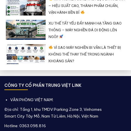
– HIỆU SUẤT CAO, THÀNH PHẨM CHUẨN,
VẬN HÀNH BỀN BỈ
XU THẾ TẤT YẾU ĐẨY MẠNH HẠ TẦNG GIAO
THÔNG – MÁY NGHIỀN ĐÁ DI ĐỘNG LÊN
NGÔI!
VÌ SAO MÁY NGHIỀN BI VẪN LÀ THIẾT BỊ
KHÔNG THỂ THAY THẾ TRONG NGÀNH
KHOÁNG SẢN?
CÔNG TY CỔ PHẦN TRUNG VIỆT LINK
VĂN PHÒNG VIỆT NAM:
Địa chỉ: Tầng 1, khu TMDV Parking Zone 3, Vinhomes
Smart City Tây Mỗ, Nam Từ Liêm, Hà Nội, Việt Nam
Hotline: 0363.098.816