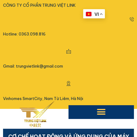
<
CÔNG TY CỔ PHẦN TRUNG VIỆT LINK
VI
Hotline: 0363.098.816
Gmail: trungvietlink@gmail.com
Vinhomes SmartCity, Nam Từ Liêm, Hà Nội
CƠ CHẾ HOẠT ĐỘNG VÀ ỨNG DỤNG CỦA MÁY