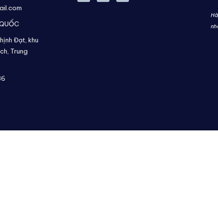
ail.com
Hã
 QUỐC
nh
hịnh Đạt, khu
ch,
Trung
36