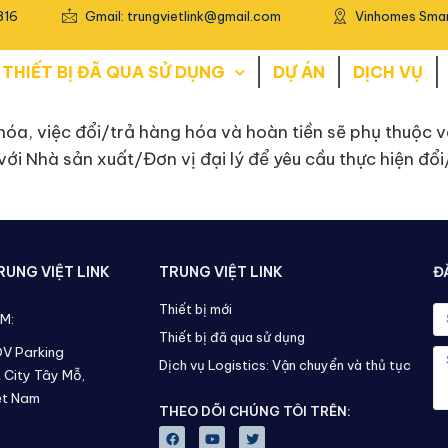
816
Gmail: trungvietlink@gmail.com
Vinhomes Smar
THIẾT BỊ ĐÃ QUA SỬ DỤNG
DỰ ÁN
DỊCH VỤ
hóa, việc đổi/trả hàng hóa và hoàn tiền sẽ phụ thuộc 
 với Nhà sản xuất/Đơn vị đại lý để yêu cầu thực hiện đổ
UNG VIỆT LINK
TRUNG VIỆT LINK
Đ
Thiết bị mới
AM:
Thiết bị đã qua sử dụng
DV Parking
Dịch vụ Logistics: Vận chuyển và thủ tục
 City Tây Mỗ,
ệt Nam
THEO DÕI CHÚNG TÔI TRÊN: