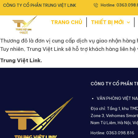
<
Hotline: 0363.098.
CÔNG TY CỔ PHẦN TRUNG VIỆT LINK
TRANG CHỦ
THIẾT BỊ MỚI
Thương đô là đơn vị cung cấp dịch vụ giao nhận hàng 
Tuy nhiên, Trung Việt Link sẽ hỗ trợ khách hàng liên hệ
Trung Việt Link.
CÔNG TY CỔ PHẦN TR
VĂN PHÒNG VIỆT N
Địa chỉ: Tầng 1, khu TM
Zone 3, Vinhomes Smart
Nam Từ Liêm, Hà Nội, Vi
Hotline: 0363.098.816