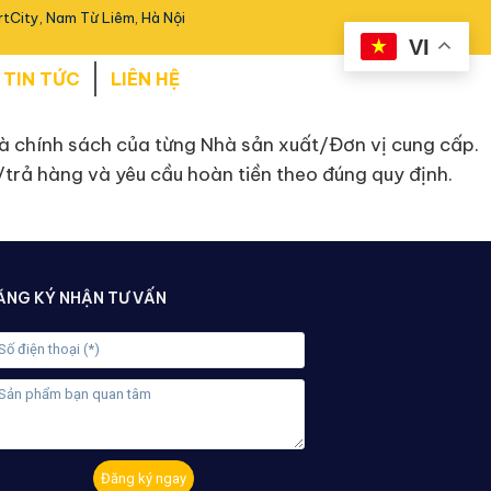
tCity, Nam Từ Liêm, Hà Nội
VI
TIN TỨC
LIÊN HỆ
và chính sách của từng Nhà sản xuất/Đơn vị cung cấp.
i/trả hàng và yêu cầu hoàn tiền theo đúng quy định.
ĂNG KÝ NHẬN TƯ VẤN
Đăng ký ngay