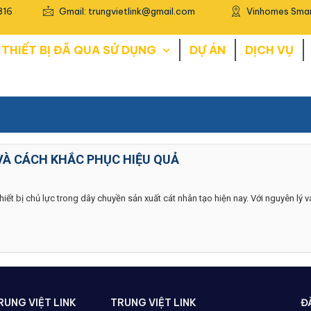
816
Gmail: trungvietlink@gmail.com
Vinhomes Smar
THIẾT BỊ ĐÃ QUA SỬ DỤNG
DỰ ÁN
DỊCH VỤ
VÀ CÁCH KHẮC PHỤC HIỆU QUẢ
thiết bị chủ lực trong dây chuyền sản xuất cát nhân tạo hiện nay. Với nguyên lý v
UNG VIỆT LINK
TRUNG VIỆT LINK
Đ