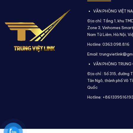
VĂN PHÒNG VIỆT N
Địa chỉ: Tầng 1, khu TM
Zone 3, Vinhomes Smart
Nam Từ Liêm, Hà Nội, Vi
Hotline: 0363.098.816
Email: trungvietlink@gm
VĂN PHÒNG TRUNG
Địa chỉ :
Số 315, đường T
Tân Ngô, thành phố Vô Tí
Quốc
Hotline: +86133951619