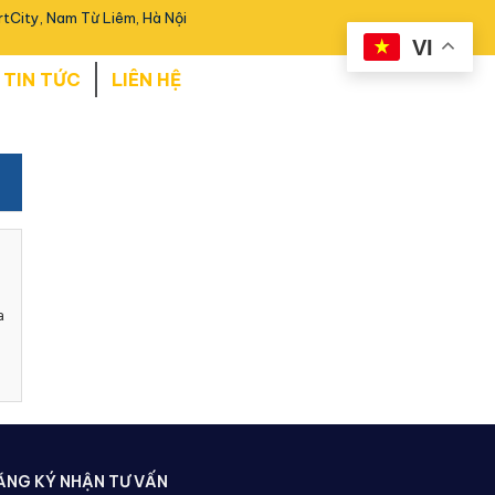
tCity, Nam Từ Liêm, Hà Nội
VI
TIN TỨC
LIÊN HỆ
a
ĂNG KÝ NHẬN TƯ VẤN