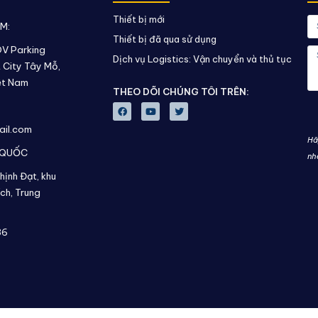
Thiết bị mới
AM:
Thiết bị đã qua sử dụng
DV Parking
Dịch vụ Logistics: Vận chuyển và thủ tục
 City Tây Mỗ,
ệt Nam
THEO DÕI CHÚNG TÔI TRÊN:
ail.com
Hã
 QUỐC
nh
hịnh Đạt, khu
ch,
Trung
36