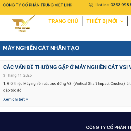
<
Hotline: 0363.098.
CÔNG TY CỔ PHẦN TRUNG VIỆT LINK
TRANG CHỦ
THIẾT BỊ MỚI
MÁY NGHIỀN CÁT NHÂN TẠO
CÁC VẤN ĐỀ THƯỜNG GẶP Ở MÁY NGHIỀN CÁT VSI 
3 Tháng 11, 2025
1. Giới thiệu Máy nghiền cát trục đứng VSI (Vertical Shaft Impact Crusher) là 
đập tốc độ
Xem chi tiết »
CÔNG TY CỔ PHẦN TR