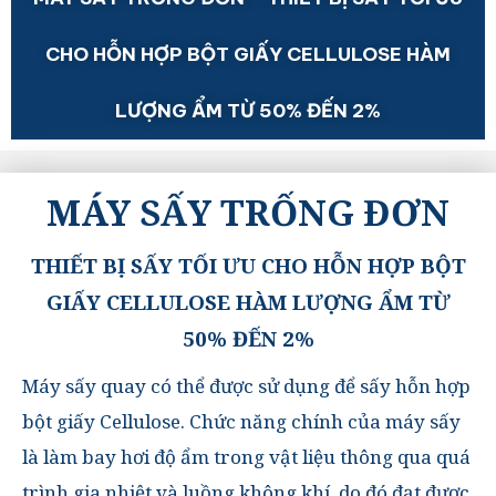
CHO HỖN HỢP BỘT GIẤY CELLULOSE HÀM
LƯỢNG ẨM TỪ 50% ĐẾN 2%
MÁY SẤY TRỐNG ĐƠN
THIẾT BỊ SẤY TỐI ƯU CHO HỖN HỢP BỘT
GIẤY CELLULOSE HÀM LƯỢNG ẨM TỪ
50% ĐẾN 2%
Máy sấy quay có thể được sử dụng để sấy hỗn hợp
bột giấy Cellulose. Chức năng chính của máy sấy
là làm bay hơi độ ẩm trong vật liệu thông qua quá
trình gia nhiệt và luồng không khí, do đó đạt được