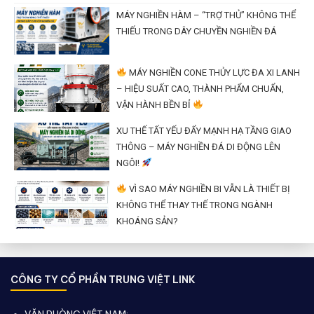
MÁY NGHIỀN HÀM – “TRỢ THỦ” KHÔNG THỂ
THIẾU TRONG DÂY CHUYỀN NGHIỀN ĐÁ
MÁY NGHIỀN CONE THỦY LỰC ĐA XI LANH
– HIỆU SUẤT CAO, THÀNH PHẨM CHUẨN,
VẬN HÀNH BỀN BỈ
XU THẾ TẤT YẾU ĐẨY MẠNH HẠ TẦNG GIAO
THÔNG – MÁY NGHIỀN ĐÁ DI ĐỘNG LÊN
NGÔI!
VÌ SAO MÁY NGHIỀN BI VẪN LÀ THIẾT BỊ
KHÔNG THỂ THAY THẾ TRONG NGÀNH
KHOÁNG SẢN?
CÔNG TY CỔ PHẦN TRUNG VIỆT LINK