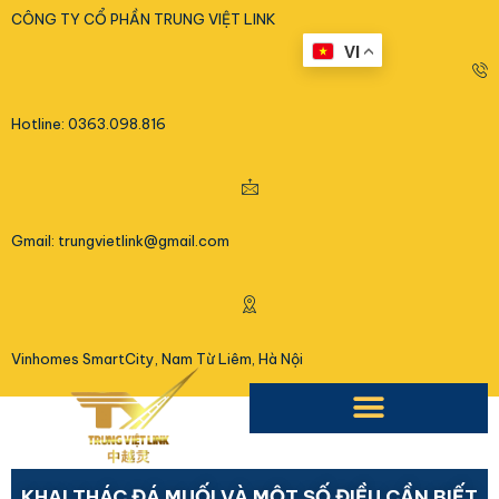
<
CÔNG TY CỔ PHẦN TRUNG VIỆT LINK
VI
Hotline: 0363.098.816
Gmail: trungvietlink@gmail.com
Vinhomes SmartCity, Nam Từ Liêm, Hà Nội
KHAI THÁC ĐÁ MUỐI VÀ MỘT SỐ ĐIỀU CẦN BIẾT