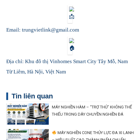
Email: trungvietlink@gmail.com
Địa chỉ: Khu đô thị Vinhomes Smart City Tây Mỗ, Nam
Từ Liêm, Hà Nội, Việt Nam
Tin liên quan
MÁY NGHIỀN HÀM – “TRỢ THỦ” KHÔNG THỂ
THIẾU TRONG DÂY CHUYỀN NGHIỀN ĐÁ
MÁY NGHIỀN CONE THỦY LỰC ĐA XI LANH
– HIỆU SUẤT CAO, THÀNH PHẨM CHUẨN,