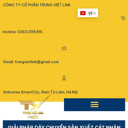
<
CÔNG TY CỔ PHẦN TRUNG VIỆT LINK
VI
Hotline: 0363.098.816
Gmail: trungvietlink@gmail.com
Vinhomes SmartCity, Nam Từ Liêm, Hà Nội
GIẢI PHÁP DÂY CHUYỀN SẢN XUẤT CÁT NHÂN