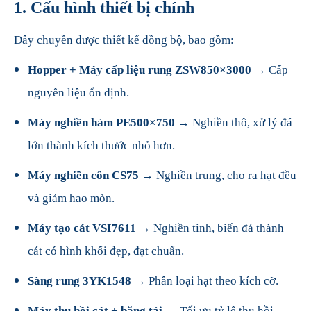
1. Cấu hình thiết bị chính
Dây chuyền được thiết kế đồng bộ, bao gồm:
Hopper + Máy cấp liệu rung ZSW850×3000
→ Cấp
nguyên liệu ổn định.
Máy nghiền hàm PE500×750
→ Nghiền thô, xử lý đá
lớn thành kích thước nhỏ hơn.
Máy nghiền côn CS75
→ Nghiền trung, cho ra hạt đều
và giảm hao mòn.
Máy tạo cát VSI7611
→ Nghiền tinh, biến đá thành
cát có hình khối đẹp, đạt chuẩn.
Sàng rung 3YK1548
→ Phân loại hạt theo kích cỡ.
Máy thu hồi cát + băng tải
→ Tối ưu tỷ lệ thu hồi,