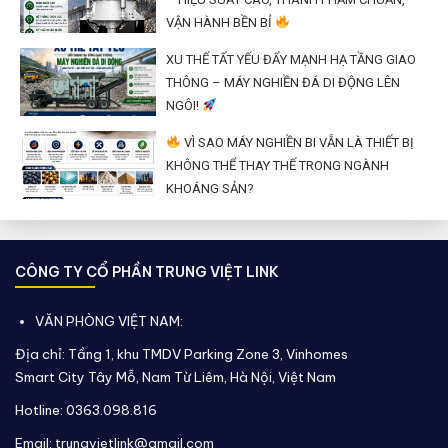
VẬN HÀNH BỀN BỈ
XU THẾ TẤT YẾU ĐẨY MẠNH HẠ TẦNG GIAO
THÔNG – MÁY NGHIỀN ĐÁ DI ĐỘNG LÊN
NGÔI!
VÌ SAO MÁY NGHIỀN BI VẪN LÀ THIẾT BỊ
KHÔNG THỂ THAY THẾ TRONG NGÀNH
KHOÁNG SẢN?
CÔNG TY CỔ PHẦN TRUNG VIỆT LINK
VĂN PHÒNG VIỆT NAM:
Địa chỉ: Tầng 1, khu TMDV Parking Zone 3, Vinhomes
Smart City Tây Mỗ, Nam Từ Liêm, Hà Nội, Việt Nam
Hotline: 0363.098.816
Email: trungvietlink@gmail.com