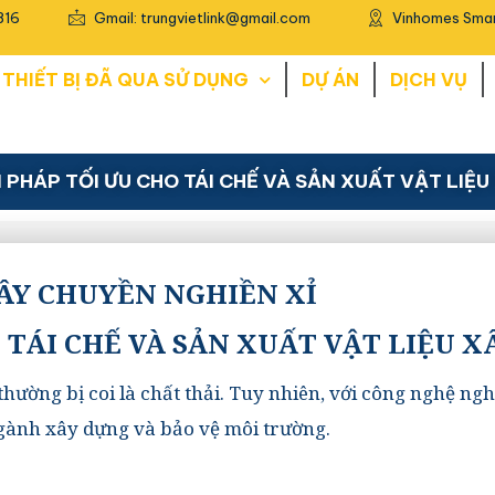
816
Gmail: trungvietlink@gmail.com
Vinhomes Smar
THIẾT BỊ ĐÃ QUA SỬ DỤNG
DỰ ÁN
DỊCH VỤ
I PHÁP TỐI ƯU CHO TÁI CHẾ VÀ SẢN XUẤT VẬT LIỆ
ÂY CHUYỀN NGHIỀN XỈ
O TÁI CHẾ VÀ SẢN XUẤT VẬT LIỆU 
hường bị coi là chất thải.
Tuy nhiên, với công nghệ nghiề
 ngành xây dựng và bảo vệ môi trường.