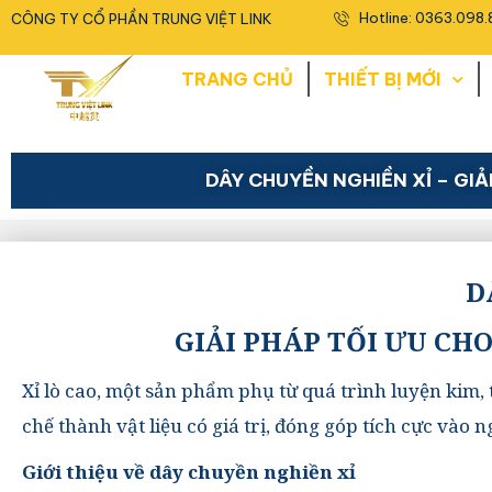
<
Hotline: 0363.098.
CÔNG TY CỔ PHẦN TRUNG VIỆT LINK
TRANG CHỦ
THIẾT BỊ MỚI
DÂY CHUYỀN NGHIỀN XỈ – GIẢ
D
GIẢI PHÁP TỐI ƯU CH
Xỉ lò cao, một sản phẩm phụ từ quá trình luyện kim, t
chế thành vật liệu có giá trị, đóng góp tích cực vào
Giới thiệu về dây chuyền nghiền xỉ