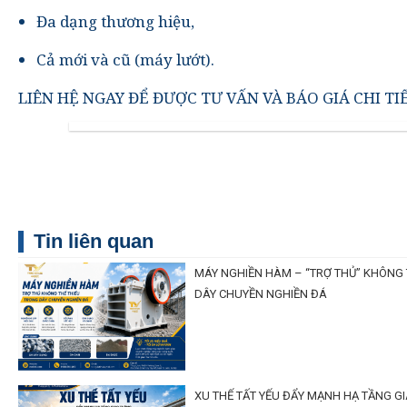
Đa dạng thương hiệu,
Cả mới và cũ (máy lướt).
LIÊN HỆ NGAY ĐỂ ĐƯỢC TƯ VẤN VÀ BÁO GIÁ CHI TI
Tin liên quan
MÁY NGHIỀN HÀM – “TRỢ THỦ” KHÔNG 
DÂY CHUYỀN NGHIỀN ĐÁ
XU THẾ TẤT YẾU ĐẨY MẠNH HẠ TẦNG G