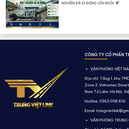
NGHIỀN ĐÁ DI ĐỘNG LÊN NGÔI!
CÔNG TY CỔ PHẦN TR
VĂN PHÒNG VIỆT N
Địa chỉ: Tầng 1, khu TM
Zone 3, Vinhomes Smart
Nam Từ Liêm, Hà Nội, Vi
Hotline: 0363.098.816
Email: trungvietlink@gm
VĂN PHÒNG TRUNG