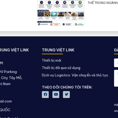
THẾ TRONG NGÀNH
UNG VIỆT LINK
TRUNG VIỆT LINK
Đ
Thiết bị mới
AM:
Thiết bị đã qua sử dụng
DV Parking
Dịch vụ Logistics: Vận chuyển và thủ tục
 City Tây Mỗ,
ệt Nam
THEO DÕI CHÚNG TÔI TRÊN:
ail.com
Hã
 QUỐC
nh